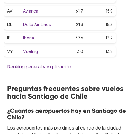
AV
Avianca
61.7
15.9
DL
Delta Air Lines
21.3
15.3
IB
Iberia
37.6
13.2
VY
Vueling
3.0
13.2
Ranking general y explicación
Preguntas frecuentes sobre vuelos
hacia Santiago de Chile
¿Cuántos aeropuertos hay en Santiago de
Chile?
Los aeropuertos más próximos al centro de la ciudad