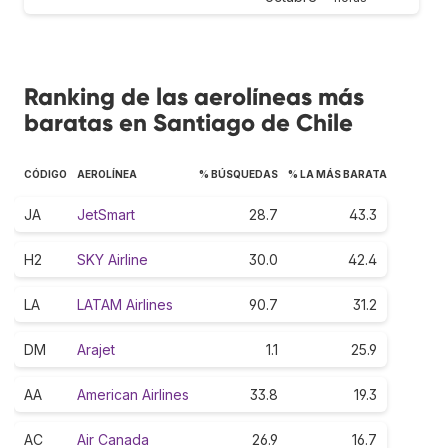
Ranking de las aerolíneas más
baratas en Santiago de Chile
CÓDIGO
AEROLÍNEA
% BÚSQUEDAS
% LA MÁS BARATA
JA
JetSmart
28.7
43.3
H2
SKY Airline
30.0
42.4
LA
LATAM Airlines
90.7
31.2
DM
Arajet
1.1
25.9
AA
American Airlines
33.8
19.3
AC
Air Canada
26.9
16.7