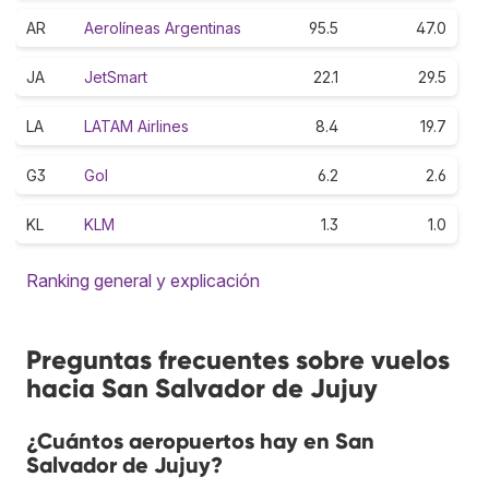
AR
Aerolíneas Argentinas
95.5
47.0
JA
JetSmart
22.1
29.5
LA
LATAM Airlines
8.4
19.7
G3
Gol
6.2
2.6
KL
KLM
1.3
1.0
Ranking general y explicación
Preguntas frecuentes sobre vuelos
hacia San Salvador de Jujuy
¿Cuántos aeropuertos hay en San
Salvador de Jujuy?