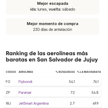
Mejor escapada
ida
: lunes,
vuelta
: sábado
Mejor momento de compra
230 días de antelación
Ranking de las aerolíneas más
baratas en San Salvador de Jujuy
CÓDIGO
AEROLÍNEA
% BÚSQUEDAS
% LA MÁS BARATA
FO
Flybondi
54.1
76.1
ZP
Paranair
7.2
54.8
WJ
JetSmart Argentina
2.7
49.9