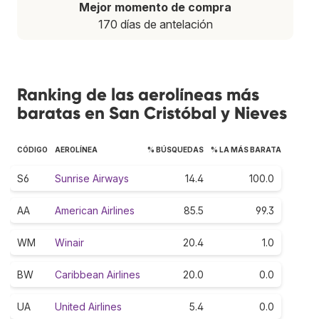
Mejor momento de compra
170 días de antelación
Ranking de las aerolíneas más
baratas en San Cristóbal y Nieves
CÓDIGO
AEROLÍNEA
% BÚSQUEDAS
% LA MÁS BARATA
S6
Sunrise Airways
14.4
100.0
AA
American Airlines
85.5
99.3
WM
Winair
20.4
1.0
BW
Caribbean Airlines
20.0
0.0
UA
United Airlines
5.4
0.0