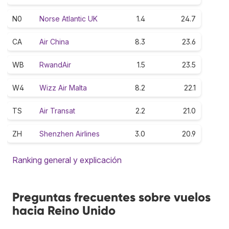
N0
Norse Atlantic UK
1.4
24.7
CA
Air China
8.3
23.6
WB
RwandAir
1.5
23.5
W4
Wizz Air Malta
8.2
22.1
TS
Air Transat
2.2
21.0
ZH
Shenzhen Airlines
3.0
20.9
Ranking general y explicación
Preguntas frecuentes sobre vuelos
hacia Reino Unido