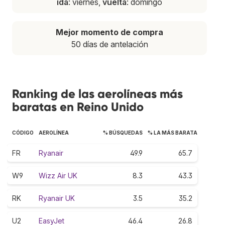
ida
: viernes,
vuelta
: domingo
Mejor momento de compra
50 días de antelación
Ranking de las aerolíneas más
baratas en Reino Unido
CÓDIGO
AEROLÍNEA
% BÚSQUEDAS
% LA MÁS BARATA
FR
Ryanair
49.9
65.7
W9
Wizz Air UK
8.3
43.3
RK
Ryanair UK
3.5
35.2
U2
EasyJet
46.4
26.8