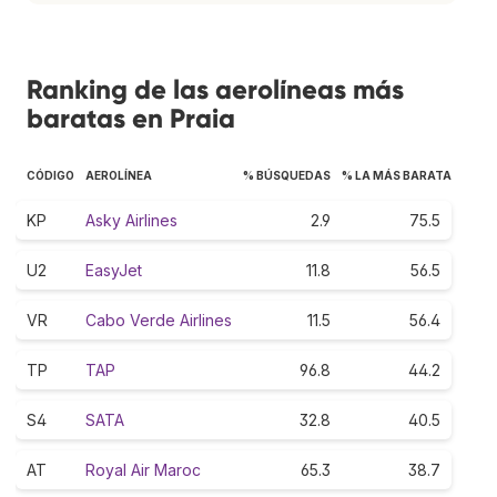
Ranking de las aerolíneas más
baratas en Praia
CÓDIGO
AEROLÍNEA
% BÚSQUEDAS
% LA MÁS BARATA
KP
Asky Airlines
2.9
75.5
U2
EasyJet
11.8
56.5
VR
Cabo Verde Airlines
11.5
56.4
TP
TAP
96.8
44.2
S4
SATA
32.8
40.5
AT
Royal Air Maroc
65.3
38.7