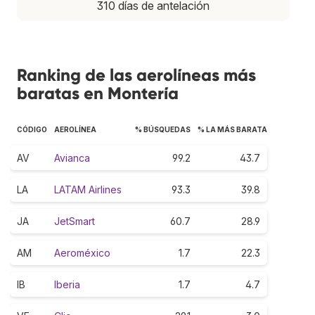
310 días de antelación
Ranking de las aerolíneas más
baratas en Montería
CÓDIGO
AEROLÍNEA
% BÚSQUEDAS
% LA MÁS BARATA
AV
Avianca
99.2
43.7
LA
LATAM Airlines
93.3
39.8
JA
JetSmart
60.7
28.9
AM
Aeroméxico
1.7
22.3
IB
Iberia
1.7
4.7