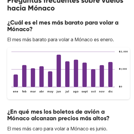
Preguntas frecuentes sobre vuelos
hacia Mónaco
¿Cuál es el mes más barato para volar a
Mónaco?
El mes más barato para volar a Mónaco es enero.
$2,000
$1,000
$0
ene
feb
mar
abr
may
jun
jul
ago
sept
oct
nov
dic
¿En qué mes los boletos de avión a
Mónaco alcanzan precios más altos?
El mes más caro para volar a Mónaco es junio.