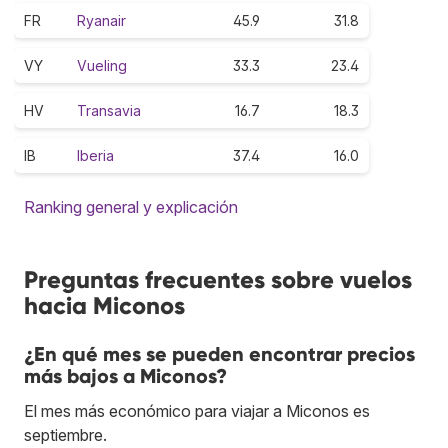
FR
Ryanair
45.9
31.8
VY
Vueling
33.3
23.4
HV
Transavia
16.7
18.3
IB
Iberia
37.4
16.0
Ranking general y explicación
Preguntas frecuentes sobre vuelos
hacia Miconos
¿En qué mes se pueden encontrar precios
más bajos a Miconos?
El mes más económico para viajar a Miconos es
septiembre.