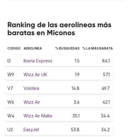
Ranking de las aerolíneas más
baratas en Miconos
CÓDIGO
AEROLÍNEA
% BÚSQUEDAS
% LA MÁS BARATA
I2
Iberia Express
1.5
84.1
W9
Wizz Air UK
1.9
57.1
V7
Volotea
14.8
49.7
W6
Wizz Air
3.6
42.1
W4
Wizz Air Malta
35.1
34.4
U2
EasyJet
53.8
34.2