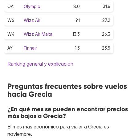
OA
Olympic
8.0
31.6
W6
Wizz Air
9.1
27.2
W4
Wizz Air Malta
13.3
26.3
AY
Finnair
1.3
23.5
Ranking general y explicación
Preguntas frecuentes sobre vuelos
hacia Grecia
¿En qué mes se pueden encontrar precios
más bajos a Grecia?
El mes más económico para viajar a Grecia es
noviembre.