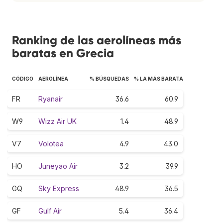
Ranking de las aerolíneas más
baratas en Grecia
CÓDIGO
AEROLÍNEA
% BÚSQUEDAS
% LA MÁS BARATA
FR
Ryanair
36.6
60.9
W9
Wizz Air UK
1.4
48.9
V7
Volotea
4.9
43.0
HO
Juneyao Air
3.2
39.9
GQ
Sky Express
48.9
36.5
GF
Gulf Air
5.4
36.4