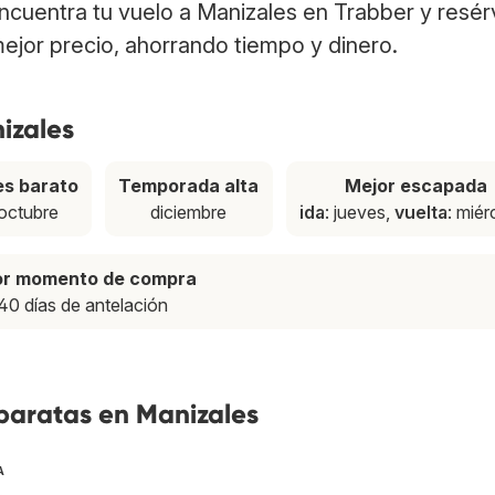
Encuentra tu vuelo a Manizales en Trabber y resér
ejor precio, ahorrando tiempo y dinero.
izales
s barato
Temporada alta
Mejor escapada
octubre
diciembre
ida
: jueves,
vuelta
: miér
or momento de compra
40 días de antelación
baratas en Manizales
A