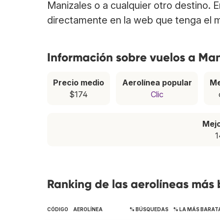
Manizales o a cualquier otro destino. 
directamente en la web que tenga el m
Información sobre vuelos a Man
Precio medio
Aerolínea popular
Me
$174
Clic
Mej
1
Ranking de las aerolíneas más 
CÓDIGO
AEROLÍNEA
% BÚSQUEDAS
% LA MÁS BARAT