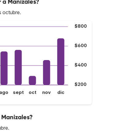
r a Manizales?
s octubre.
$800
$600
$400
$200
ago
sept
oct
nov
dic
a Manizales?
mbre.