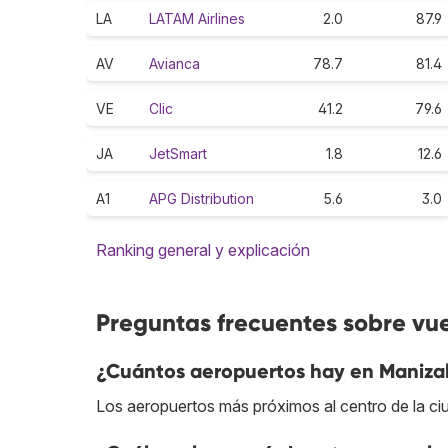
LA
LATAM Airlines
2.0
87.9
AV
Avianca
78.7
81.4
VE
Clic
41.2
79.6
JA
JetSmart
1.8
12.6
A1
APG Distribution
5.6
3.0
Ranking general y explicación
Preguntas frecuentes sobre vue
¿Cuántos aeropuertos hay en Maniza
Los aeropuertos más próximos al centro de la ci