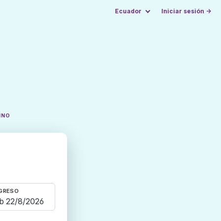
Ecuador
Iniciar sesión →
INO
GRESO