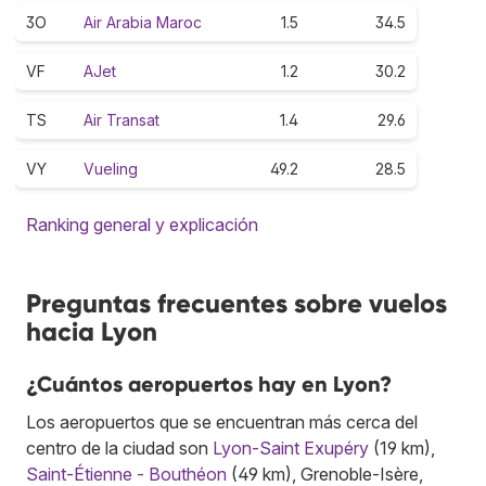
3O
Air Arabia Maroc
1.5
34.5
VF
AJet
1.2
30.2
TS
Air Transat
1.4
29.6
VY
Vueling
49.2
28.5
Ranking general y explicación
Preguntas frecuentes sobre vuelos
hacia Lyon
¿Cuántos aeropuertos hay en Lyon?
Los aeropuertos que se encuentran más cerca del
centro de la ciudad son
Lyon-Saint Exupéry
(19 km),
Saint-Étienne - Bouthéon
(49 km), Grenoble-Isère,