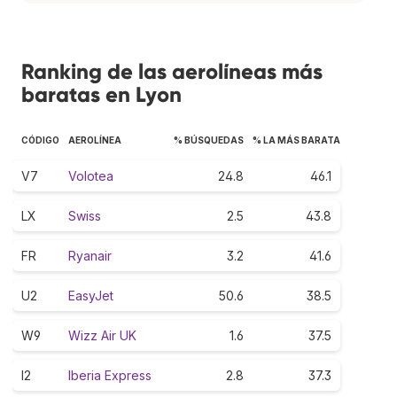
Ranking de las aerolíneas más
baratas en Lyon
CÓDIGO
AEROLÍNEA
% BÚSQUEDAS
% LA MÁS BARATA
V7
Volotea
24.8
46.1
LX
Swiss
2.5
43.8
FR
Ryanair
3.2
41.6
U2
EasyJet
50.6
38.5
W9
Wizz Air UK
1.6
37.5
I2
Iberia Express
2.8
37.3