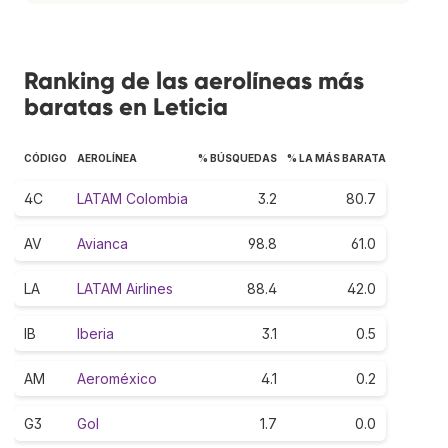
Ranking de las aerolíneas más
baratas en Leticia
CÓDIGO
AEROLÍNEA
% BÚSQUEDAS
% LA MÁS BARATA
4C
LATAM Colombia
3.2
80.7
AV
Avianca
98.8
61.0
LA
LATAM Airlines
88.4
42.0
IB
Iberia
3.1
0.5
AM
Aeroméxico
4.1
0.2
G3
Gol
1.7
0.0