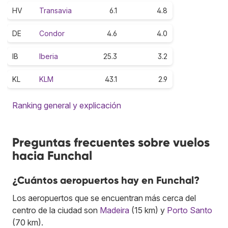
HV
Transavia
6.1
4.8
DE
Condor
4.6
4.0
IB
Iberia
25.3
3.2
KL
KLM
43.1
2.9
Ranking general y explicación
Preguntas frecuentes sobre vuelos
hacia Funchal
¿Cuántos aeropuertos hay en Funchal?
Los aeropuertos que se encuentran más cerca del
centro de la ciudad son
Madeira
(15 km) y
Porto Santo
(70 km).