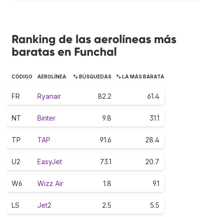
Ranking de las aerolíneas más
baratas en Funchal
CÓDIGO
AEROLÍNEA
% BÚSQUEDAS
% LA MÁS BARATA
FR
Ryanair
82.2
61.4
NT
Binter
9.8
31.1
TP
TAP
91.6
28.4
U2
EasyJet
73.1
20.7
W6
Wizz Air
1.8
9.1
LS
Jet2
2.5
5.5