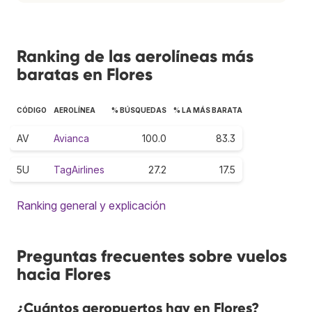
Ranking de las aerolíneas más
baratas en Flores
CÓDIGO
AEROLÍNEA
% BÚSQUEDAS
% LA MÁS BARATA
AV
Avianca
100.0
83.3
5U
TagAirlines
27.2
17.5
Ranking general y explicación
Preguntas frecuentes sobre vuelos
hacia Flores
¿Cuántos aeropuertos hay en Flores?