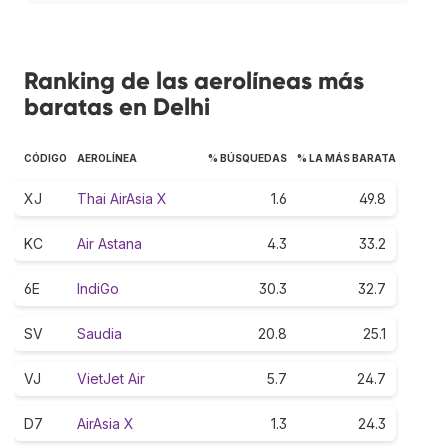
Ranking de las aerolíneas más
baratas en Delhi
CÓDIGO
AEROLÍNEA
% BÚSQUEDAS
% LA MÁS BARATA
XJ
Thai AirAsia X
1.6
49.8
KC
Air Astana
4.3
33.2
6E
IndiGo
30.3
32.7
SV
Saudia
20.8
25.1
VJ
VietJet Air
5.7
24.7
D7
AirAsia X
1.3
24.3