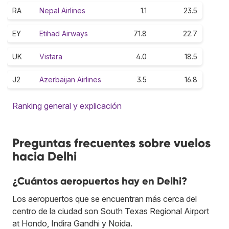
RA
Nepal Airlines
1.1
23.5
EY
Etihad Airways
71.8
22.7
UK
Vistara
4.0
18.5
J2
Azerbaijan Airlines
3.5
16.8
Ranking general y explicación
Preguntas frecuentes sobre vuelos
hacia Delhi
¿Cuántos aeropuertos hay en Delhi?
Los aeropuertos que se encuentran más cerca del
centro de la ciudad son South Texas Regional Airport
at Hondo, Indira Gandhi y Noida.