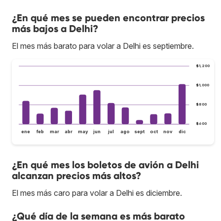
¿En qué mes se pueden encontrar precios
más bajos a Delhi?
El mes más barato para volar a Delhi es septiembre.
$1,200
$1,000
$800
$600
ene
feb
mar
abr
may
jun
jul
ago
sept
oct
nov
dic
¿En qué mes los boletos de avión a Delhi
alcanzan precios más altos?
El mes más caro para volar a Delhi es diciembre.
¿Qué día de la semana es más barato