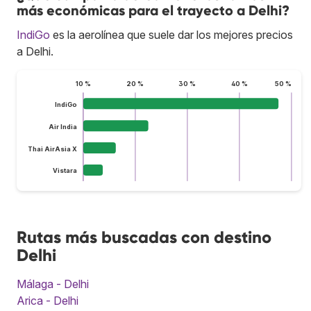
más económicas para el trayecto a Delhi?
IndiGo
es la aerolínea que suele dar los mejores precios
a Delhi.
10 %
20 %
30 %
40 %
50 %
IndiGo
Air India
Thai AirAsia X
Vistara
Rutas más buscadas con destino
Delhi
Málaga - Delhi
Arica - Delhi