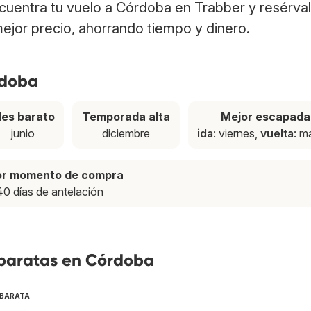
ncuentra tu vuelo a Córdoba en Trabber y resérva
ejor precio, ahorrando tiempo y dinero.
rdoba
es barato
Temporada alta
Mejor escapada
junio
diciembre
ida
: viernes,
vuelta
: m
or momento de compra
40 días de antelación
 baratas en Córdoba
 BARATA