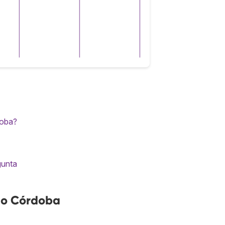
doba?
gunta
no Córdoba