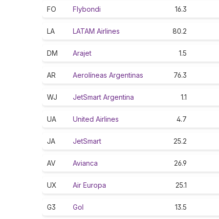
FO
Flybondi
16.3
LA
LATAM Airlines
80.2
DM
Arajet
1.5
AR
Aerolíneas Argentinas
76.3
WJ
JetSmart Argentina
1.1
UA
United Airlines
4.7
JA
JetSmart
25.2
AV
Avianca
26.9
UX
Air Europa
25.1
G3
Gol
13.5