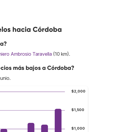
elos hacia Córdoba
ba?
niero Ambrosio Taravella
(10 km).
ecios más bajos a Córdoba?
unio.
$2,000
$1,500
$1,000