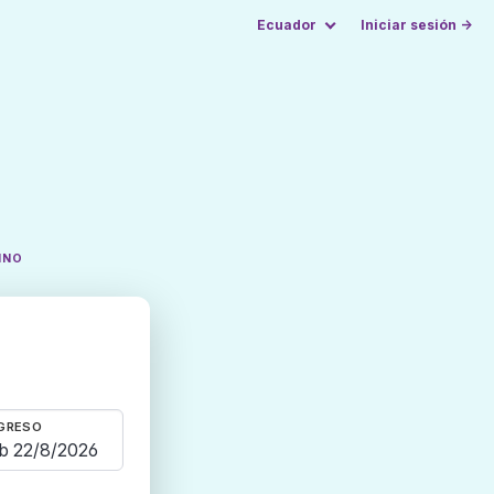
Ecuador
Iniciar sesión →
INO
GRESO