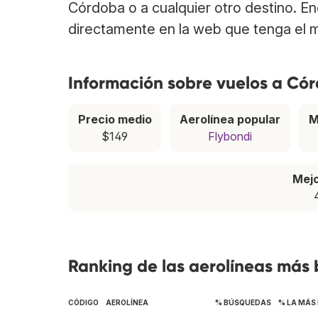
Córdoba o a cualquier otro destino. E
directamente en la web que tenga el m
Información sobre vuelos a Có
Precio medio
Aerolínea popular
M
$149
Flybondi
Mej
Ranking de las aerolíneas más
CÓDIGO
AEROLÍNEA
% BÚSQUEDAS
% LA MÁS