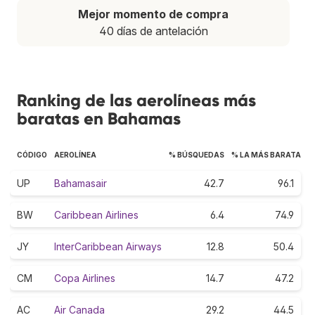
Mejor momento de compra
40 días de antelación
Ranking de las aerolíneas más
baratas en Bahamas
CÓDIGO
AEROLÍNEA
% BÚSQUEDAS
% LA MÁS BARATA
UP
Bahamasair
42.7
96.1
BW
Caribbean Airlines
6.4
74.9
JY
InterCaribbean Airways
12.8
50.4
CM
Copa Airlines
14.7
47.2
AC
Air Canada
29.2
44.5