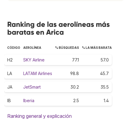
Ranking de las aerolíneas más
baratas en Arica
CÓDIGO
AEROLÍNEA
% BÚSQUEDAS
% LA MÁS BARATA
H2
SKY Airline
77.1
57.0
LA
LATAM Airlines
98.8
45.7
JA
JetSmart
30.2
35.5
IB
Iberia
2.5
1.4
Ranking general y explicación