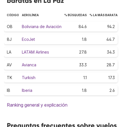
baratas en La Paz
CÓDIGO
AEROLÍNEA
% BÚSQUEDAS
% LA MÁS BARATA
OB
Boliviana de Aviación
84.6
94.2
8J
EcoJet
1.8
44.7
LA
LATAM Airlines
27.8
34.3
AV
Avianca
33.3
28.7
TK
Turkish
1.1
17.3
IB
Iberia
1.8
2.6
Ranking general y explicación
Preguntas frecuentes sobre vuelos