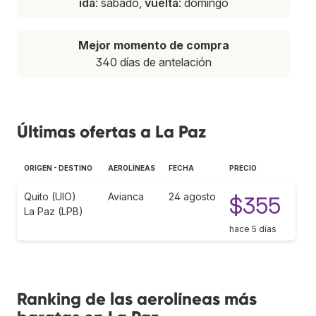
ida
: sábado,
vuelta
: domingo
Mejor momento de compra
340 días de antelación
Últimas ofertas a La Paz
ORIGEN - DESTINO
AEROLÍNEAS
FECHA
PRECIO
Quito (UIO)
Avianca
24 agosto
$355
La Paz (LPB)
hace 5 días
Ranking de las aerolíneas más