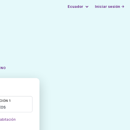
Ecuador
Iniciar sesión →
INO
CIÓN 1
tos
habitación