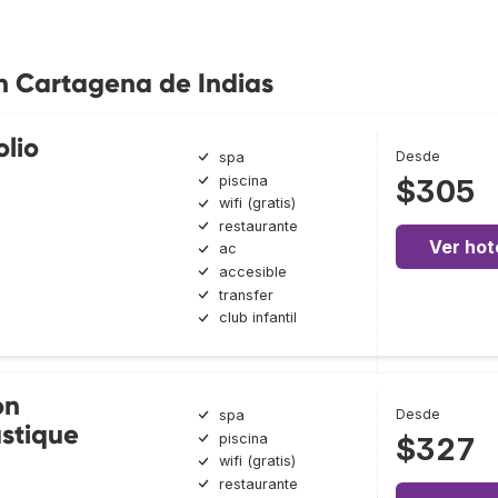
n Cartagena de Indias
olio
Desde
spa
piscina
$305
wifi (gratis)
restaurante
Ver hot
ac
accesible
transfer
club infantil
on
Desde
spa
stique
piscina
$327
wifi (gratis)
restaurante