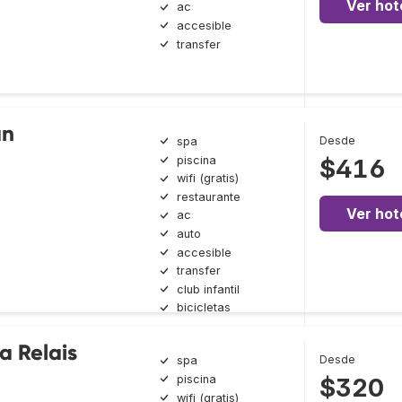
Ver hot
ac
accesible
transfer
an
Desde
spa
piscina
$416
wifi (gratis)
restaurante
Ver hot
ac
auto
accesible
transfer
club infantil
bicicletas
a Relais
Desde
spa
piscina
$320
wifi (gratis)