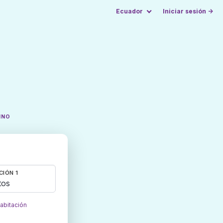
Ecuador
Iniciar sesión →
INO
CIÓN 1
tos
habitación