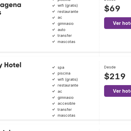
tagena
wifi (gratis)
$69
s
restaurante
ac
Ver hot
gimnasio
auto
transfer
mascotas
y Hotel
Desde
spa
piscina
$219
wifi (gratis)
restaurante
Ver hot
ac
gimnasio
accesible
transfer
mascotas