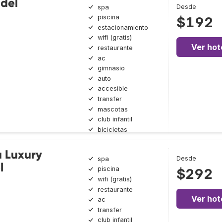
del
Desde
spa
piscina
$192
estacionamiento
wifi (gratis)
Ver hot
restaurante
ac
gimnasio
auto
accesible
transfer
mascotas
club infantil
bicicletas
a Luxury
Desde
spa
l
piscina
$292
wifi (gratis)
restaurante
Ver hot
ac
transfer
club infantil