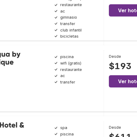
restaurante
Ver hot
ac
gimnasio
transfer
club infantil
bicicletas
gua by
Desde
piscina
ique
wifi (gratis)
$193
restaurante
ac
Ver hot
transfer
Hotel &
Desde
spa
piscina