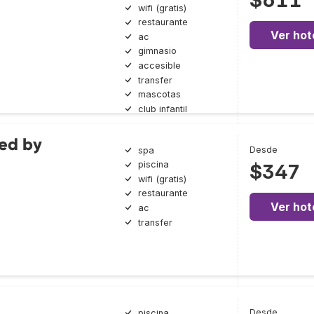
$611
wifi (gratis)
restaurante
Ver hot
ac
gimnasio
accesible
transfer
mascotas
club infantil
ed by
Desde
spa
piscina
$347
wifi (gratis)
restaurante
Ver hot
ac
transfer
Desde
piscina