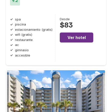
9.2
Desde
spa
$83
piscina
estacionamiento (gratis)
wifi (gratis)
Ver hotel
restaurante
ac
gimnasio
accesible