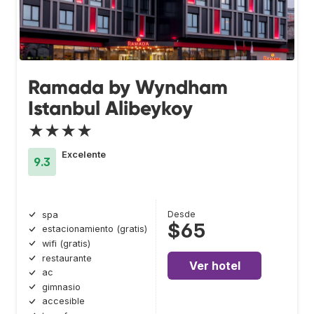
Ramada by Wyndham
Istanbul Alibeykoy
★★★★
Excelente
9.3
Desde
spa
$65
estacionamiento (gratis)
wifi (gratis)
restaurante
Ver hotel
ac
gimnasio
accesible