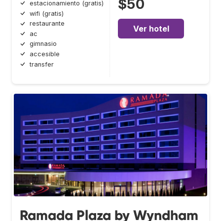
$50
estacionamiento (gratis)
wifi (gratis)
restaurante
Ver hotel
ac
gimnasio
accesible
transfer
Ramada Plaza by Wyndham