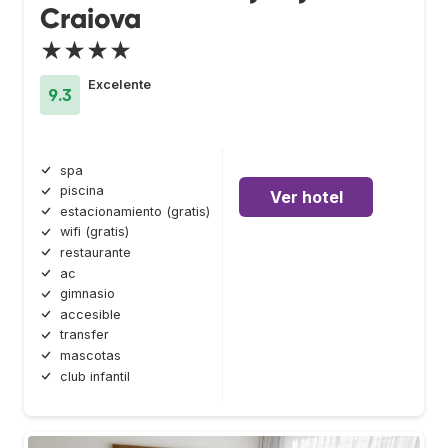
Craiova
★★★★
Excelente
9.3
spa
piscina
Ver hotel
estacionamiento (gratis)
wifi (gratis)
restaurante
ac
gimnasio
accesible
transfer
mascotas
club infantil