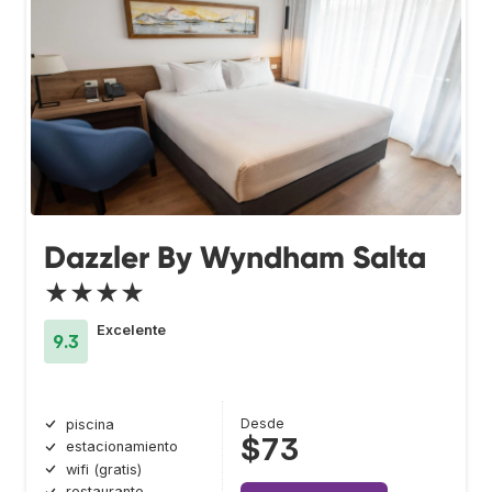
Dazzler By Wyndham Salta
★★★★
Excelente
9.3
Desde
piscina
$73
estacionamiento
wifi (gratis)
restaurante