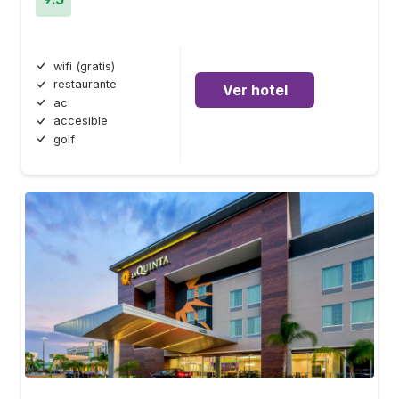
wifi (gratis)
restaurante
Ver hotel
ac
accesible
golf