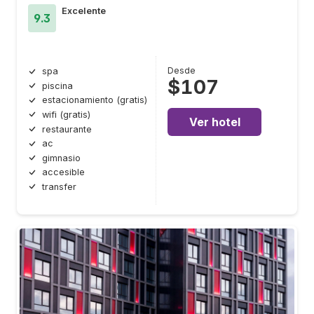
Excelente
9.3
Desde
spa
$107
piscina
estacionamiento (gratis)
wifi (gratis)
Ver hotel
restaurante
ac
gimnasio
accesible
transfer