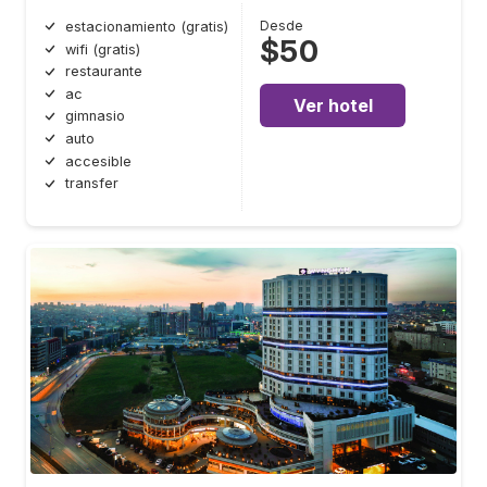
Desde
estacionamiento (gratis)
$50
wifi (gratis)
restaurante
ac
Ver hotel
gimnasio
auto
accesible
transfer