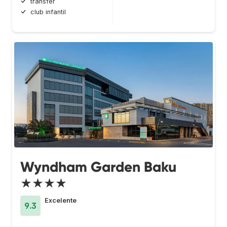
transfer
club infantil
Wyndham Garden Baku
★★★★
Excelente
9.3