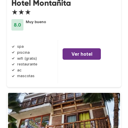
Hotel Montañita
★★★
Muy bueno
8.0
spa
piscina
Ver hotel
wifi (gratis)
restaurante
ac
mascotas