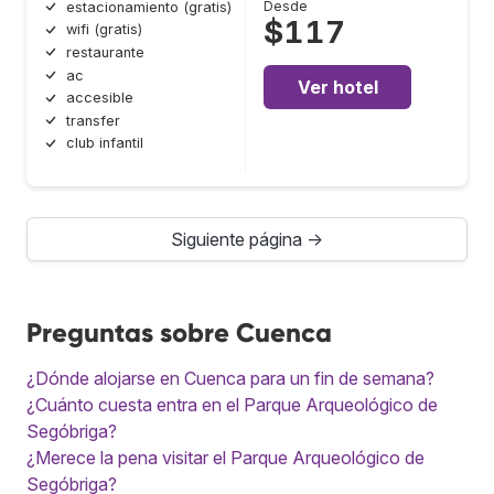
Desde
estacionamiento (gratis)
$117
wifi (gratis)
restaurante
ac
Ver hotel
accesible
transfer
club infantil
Siguiente página →
Preguntas sobre Cuenca
¿Dónde alojarse en Cuenca para un fin de semana?
¿Cuánto cuesta entra en el Parque Arqueológico de
Segóbriga?
¿Merece la pena visitar el Parque Arqueológico de
Segóbriga?