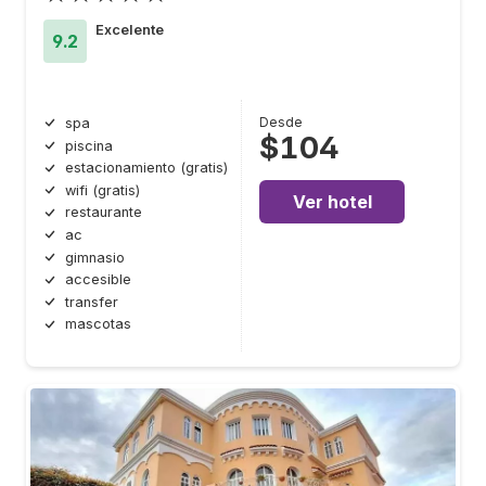
Excelente
9.2
Desde
spa
$104
piscina
estacionamiento (gratis)
wifi (gratis)
Ver hotel
restaurante
ac
gimnasio
accesible
transfer
mascotas