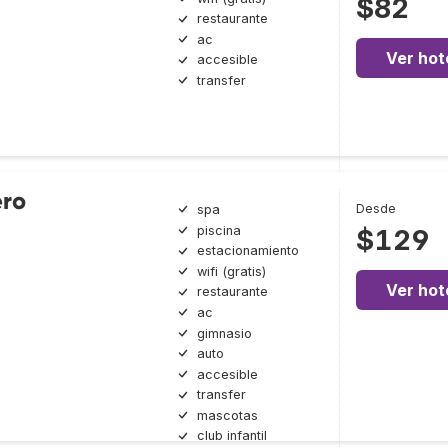
$82
restaurante
ac
Ver hot
accesible
transfer
ero
Desde
spa
piscina
$129
estacionamiento
wifi (gratis)
Ver hot
restaurante
ac
gimnasio
auto
accesible
transfer
mascotas
club infantil