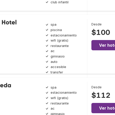
club infantil
 Hotel
Desde
spa
piscina
$100
estacionamiento
wifi (gratis)
Ver hot
restaurante
ac
gimnasio
auto
accesible
transfer
peda
Desde
spa
estacionamiento
$112
wifi (gratis)
restaurante
Ver hot
ac
gimnasio