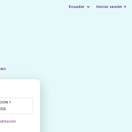
Ecuador
Iniciar sesión →
INO
CIÓN 1
tos
habitación