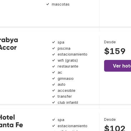
mascotas
rabya
Desde
spa
Accor
piscina
$159
estacionamiento
wifi (gratis)
Ver hot
restaurante
ac
gimnasio
auto
accesible
transfer
club infantil
Hotel
Desde
spa
anta Fe
estacionamiento
$102