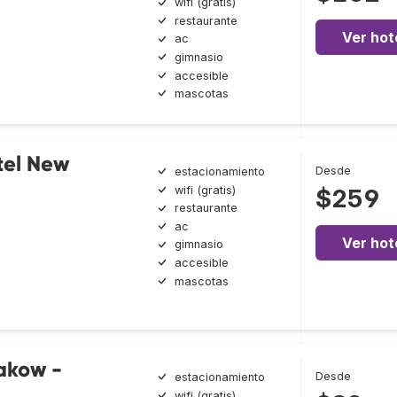
wifi (gratis)
restaurante
Ver hot
ac
gimnasio
accesible
mascotas
tel New
Desde
estacionamiento
wifi (gratis)
$259
restaurante
ac
Ver hot
gimnasio
accesible
mascotas
akow -
Desde
estacionamiento
wifi (gratis)