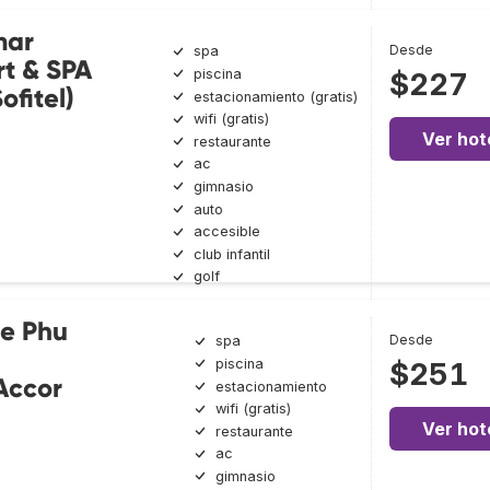
mar
Desde
spa
t & SPA
piscina
$227
ofitel)
estacionamiento (gratis)
wifi (gratis)
Ver hot
restaurante
ac
gimnasio
auto
accesible
club infantil
golf
ge Phu
Desde
spa
piscina
$251
Accor
estacionamiento
wifi (gratis)
Ver hot
restaurante
ac
gimnasio