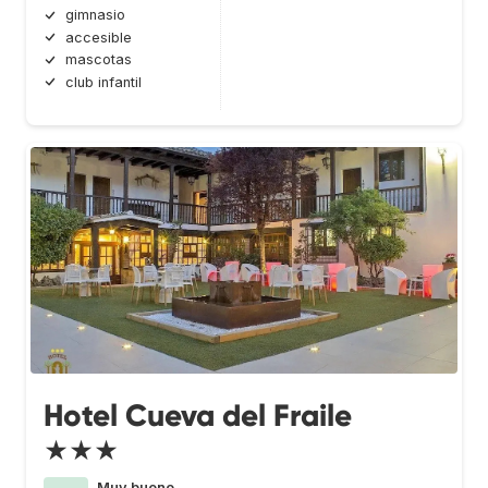
gimnasio
accesible
mascotas
club infantil
Hotel Cueva del Fraile
★★★
Muy bueno