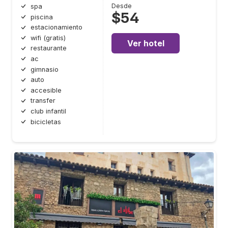
Desde
spa
$54
piscina
estacionamiento
wifi (gratis)
Ver hotel
restaurante
ac
gimnasio
auto
accesible
transfer
club infantil
bicicletas