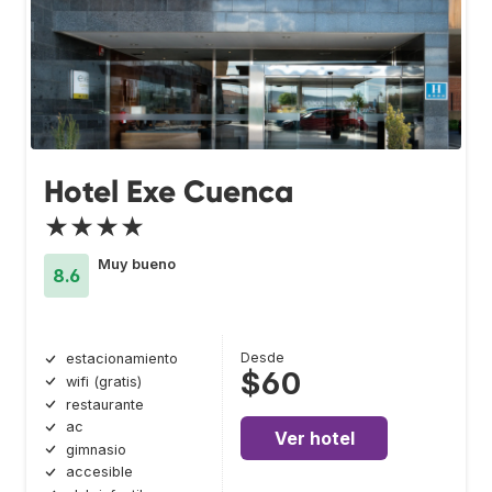
Hotel Exe Cuenca
★★★★
Muy bueno
8.6
Desde
estacionamiento
$60
wifi (gratis)
restaurante
ac
Ver hotel
gimnasio
accesible