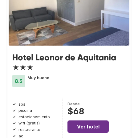
Hotel Leonor de Aquitania
★★★
Muy bueno
8.3
Desde
spa
$68
piscina
estacionamiento
wifi (gratis)
Ver hotel
restaurante
ac