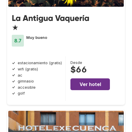
La Antigua Vaquería
★
Muy bueno
8.7
Desde
estacionamiento (gratis)
$66
wifi (gratis)
ac
gimnasio
Ver hotel
accesible
golf