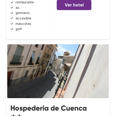
restaurante
Ver hotel
ac
gimnasio
accesible
mascotas
golf
Hospederia de Cuenca