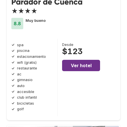
Parador de Cuenca
★★★★
Muy bueno
8.8
Desde
spa
$123
piscina
estacionamiento
wifi (gratis)
Ver hotel
restaurante
ac
gimnasio
auto
accesible
club infantil
bicicletas
golf