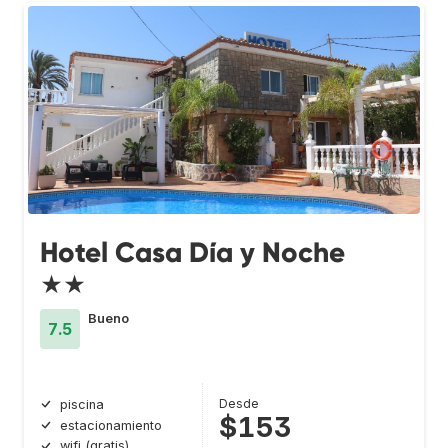
Hotel Casa Día y Noche
★★
Bueno
7.5
Desde
piscina
$153
estacionamiento
wifi (gratis)