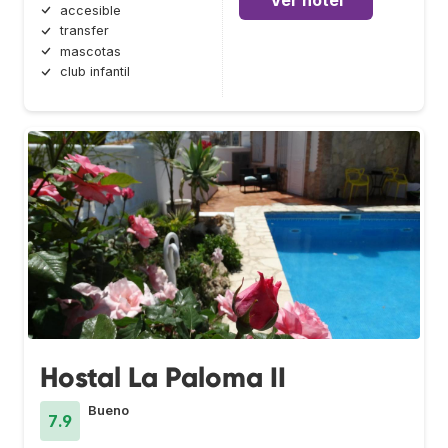
Ver hotel
accesible
transfer
mascotas
club infantil
Hostal La Paloma II
Bueno
7.9