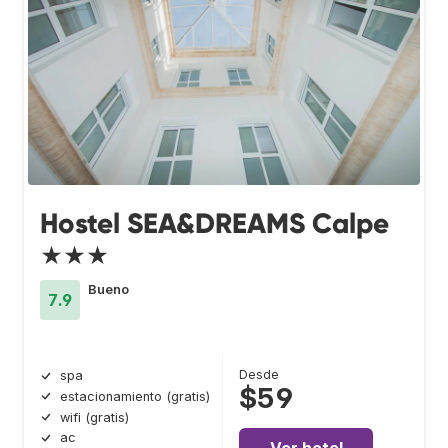
Hostel SEA&DREAMS Calpe
★★★
Bueno
7.9
Desde
spa
$59
estacionamiento (gratis)
wifi (gratis)
ac