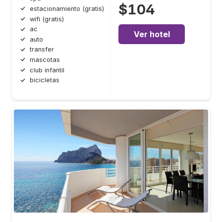
$104
estacionamiento (gratis)
wifi (gratis)
ac
Ver hotel
auto
transfer
mascotas
club infantil
bicicletas