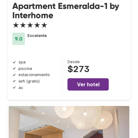
Apartment Esmeralda-1 by
Interhome
★★★★★
Excelente
9.0
Desde
spa
$273
piscina
estacionamiento
wifi (gratis)
Ver hotel
ac