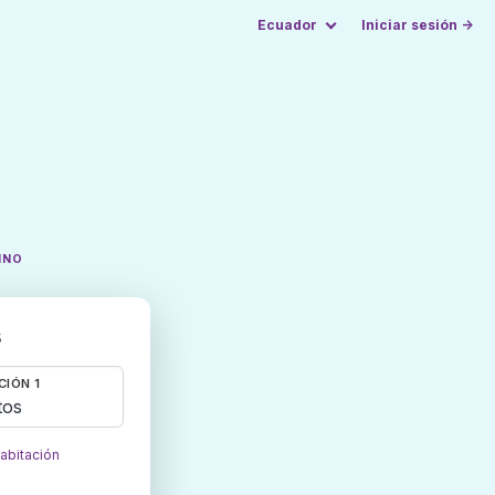
Ecuador
Iniciar sesión →
INO
s
CIÓN 1
tos
habitación