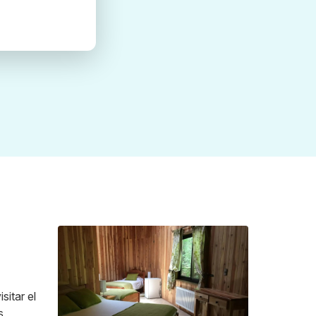
itar el
s