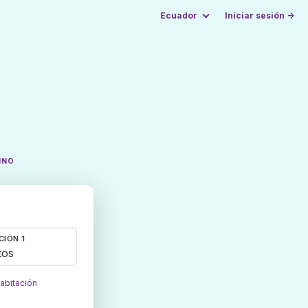
Ecuador
Iniciar sesión →
INO
CIÓN 1
tos
habitación