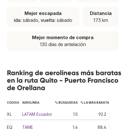
Mejor escapada
Distancia
ida
: sábado,
vuelta
: sábado
173 km
Mejor momento de compra
130 días de antelación
Ranking de aerolíneas más baratas
en la ruta Quito - Puerto Francisco
de Orellana
CÓDIGO
AEROLÍNEA
% BÚSQUEDAS
% LA MÁS BARATA
XL
LATAM Ecuador
1.5
92.2
EQ
TAME
1.4
88.4