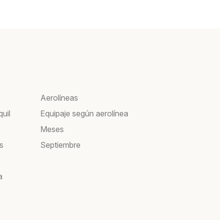
Aerolíneas
uil
Equipaje según aerolínea
Meses
s
Septiembre
a