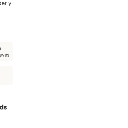
ber y
a
ueves
nds