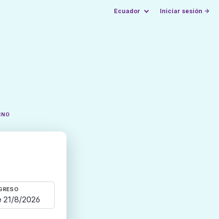
Ecuador
Iniciar sesión →
INO
GRESO