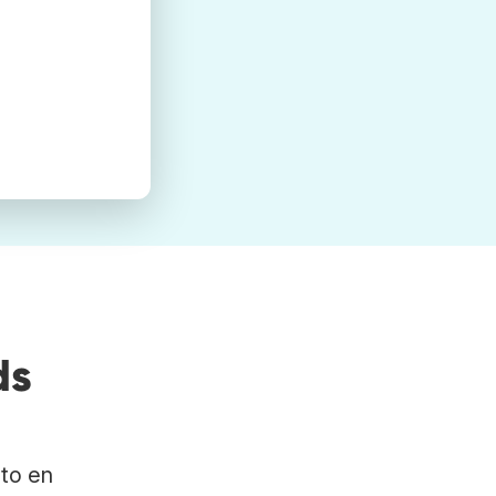
ds
ato en