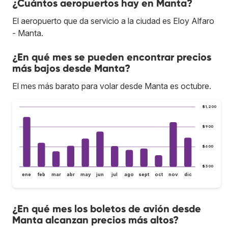
¿Cuántos aeropuertos hay en Manta?
El aeropuerto que da servicio a la ciudad es Eloy Alfaro
- Manta.
¿En qué mes se pueden encontrar precios
más bajos desde Manta?
El mes más barato para volar desde Manta es octubre.
$1,200
$900
$600
$300
ene
feb
mar
abr
may
jun
jul
ago
sept
oct
nov
dic
¿En qué mes los boletos de avión desde
Manta alcanzan precios más altos?