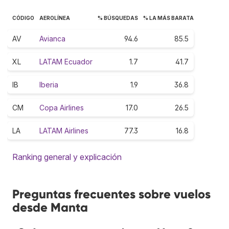
CÓDIGO
AEROLÍNEA
% BÚSQUEDAS
% LA MÁS BARATA
AV
Avianca
94.6
85.5
XL
LATAM Ecuador
1.7
41.7
IB
Iberia
1.9
36.8
CM
Copa Airlines
17.0
26.5
LA
LATAM Airlines
77.3
16.8
Ranking general y explicación
Preguntas frecuentes sobre vuelos
desde Manta