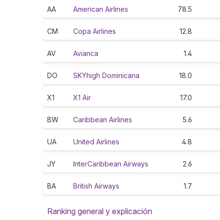
AA
American Airlines
78.5
CM
Copa Airlines
12.8
AV
Avianca
1.4
DO
SKYhigh Dominicana
18.0
X1
X1 Air
17.0
BW
Caribbean Airlines
5.6
UA
United Airlines
4.8
JY
InterCaribbean Airways
2.6
BA
British Airways
1.7
Ranking general y explicación