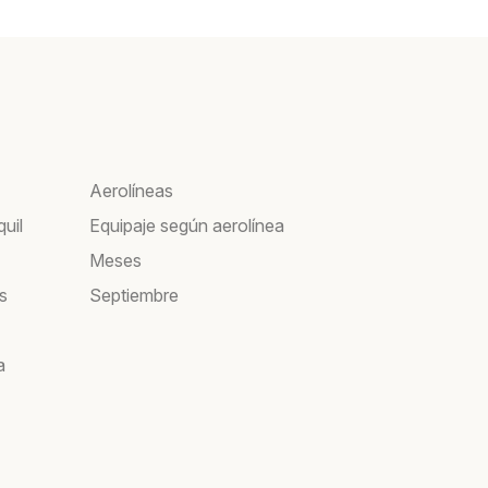
Aerolíneas
uil
Equipaje según aerolínea
Meses
s
Septiembre
a