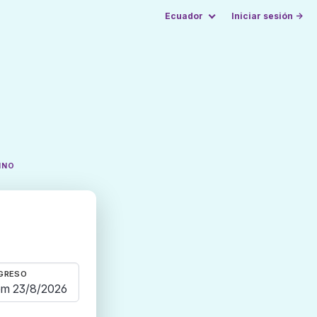
Ecuador
Iniciar sesión →
INO
GRESO