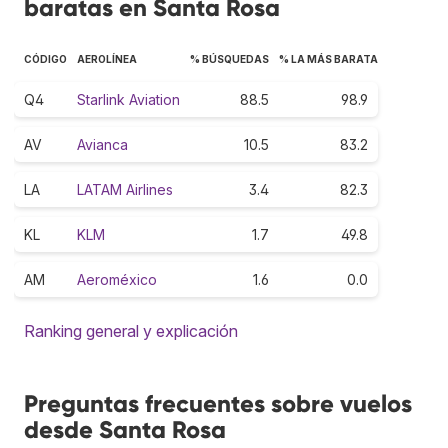
baratas en Santa Rosa
CÓDIGO
AEROLÍNEA
% BÚSQUEDAS
% LA MÁS BARATA
Q4
Starlink Aviation
88.5
98.9
AV
Avianca
10.5
83.2
LA
LATAM Airlines
3.4
82.3
KL
KLM
1.7
49.8
AM
Aeroméxico
1.6
0.0
Ranking general y explicación
Preguntas frecuentes sobre vuelos
desde Santa Rosa