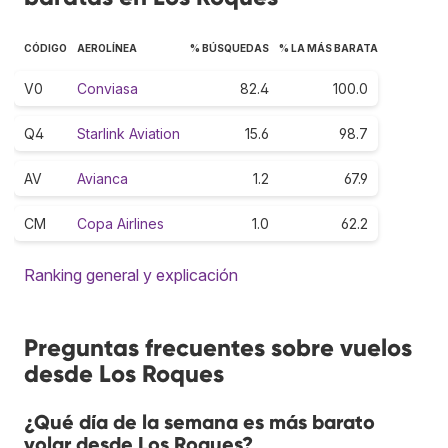
CÓDIGO
AEROLÍNEA
% BÚSQUEDAS
% LA MÁS BARATA
V0
Conviasa
82.4
100.0
Q4
Starlink Aviation
15.6
98.7
AV
Avianca
1.2
67.9
CM
Copa Airlines
1.0
62.2
Ranking general y explicación
Preguntas frecuentes sobre vuelos
desde Los Roques
¿Qué día de la semana es más barato
volar desde Los Roques?