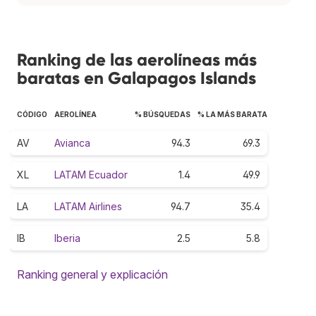
Ranking de las aerolíneas más
baratas en Galapagos Islands
CÓDIGO
AEROLÍNEA
% BÚSQUEDAS
% LA MÁS BARATA
AV
Avianca
94.3
69.3
XL
LATAM Ecuador
1.4
49.9
LA
LATAM Airlines
94.7
35.4
IB
Iberia
2.5
5.8
Ranking general y explicación