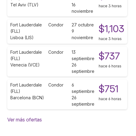
Tel Aviv (TLV)
16
hace 3 horas
noviembre
Fort Lauderdale
Condor
27 octubre
$1,103
(FLL)
9
Lisboa (LIS)
noviembre
hace 3 horas
Fort Lauderdale
Condor
13
$737
(FLL)
septiembre
Venecia (VCE)
26
hace 6 horas
septiembre
Fort Lauderdale
Condor
6
$751
(FLL)
septiembre
Barcelona (BCN)
26
hace 6 horas
septiembre
Ver más ofertas