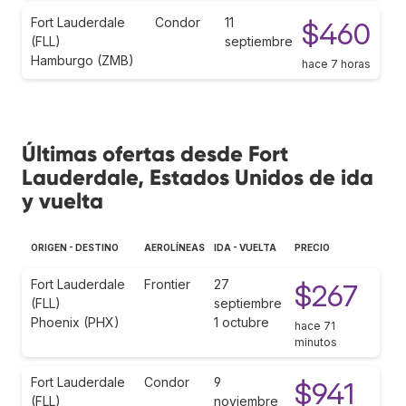
Fort Lauderdale
Condor
11
$460
(FLL)
septiembre
Hamburgo (ZMB)
hace 7 horas
Últimas ofertas desde Fort
Lauderdale, Estados Unidos de ida
y vuelta
ORIGEN - DESTINO
AEROLÍNEAS
IDA - VUELTA
PRECIO
Fort Lauderdale
Frontier
27
$267
(FLL)
septiembre
Phoenix (PHX)
1 octubre
hace 71
minutos
Fort Lauderdale
Condor
9
$941
(FLL)
noviembre