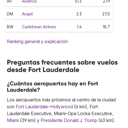
AV
Avianca
51.3
27.9
DM
Arajet
2.3
27.0
BW
Caribbean Airlines
1.4
18.7
Ranking general y explicación
Preguntas frecuentes sobre vuelos
desde Fort Lauderdale
¿Cuántos aeropuertos hay en Fort
Lauderdale?
Los aeropuertos más próximos al centro de la ciudad
son
Fort Lauderdale–Hollywood
(6 km), Fort
Lauderdale Executive, Miami-Opa Locka Executive,
Miami
(39 km) y
Presidente Donald J. Trump
(63 km).