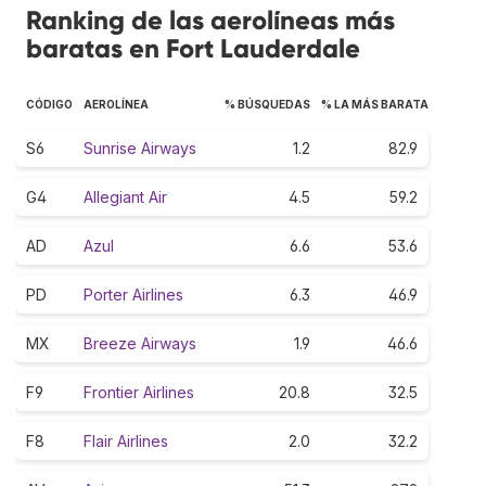
Ranking de las aerolíneas más
baratas en Fort Lauderdale
CÓDIGO
AEROLÍNEA
% BÚSQUEDAS
% LA MÁS BARATA
S6
Sunrise Airways
1.2
82.9
G4
Allegiant Air
4.5
59.2
AD
Azul
6.6
53.6
PD
Porter Airlines
6.3
46.9
MX
Breeze Airways
1.9
46.6
F9
Frontier Airlines
20.8
32.5
F8
Flair Airlines
2.0
32.2