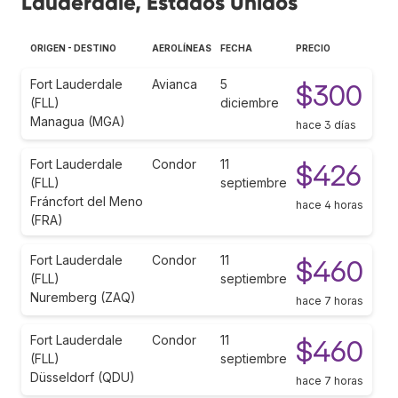
Lauderdale, Estados Unidos
ORIGEN - DESTINO
AEROLÍNEAS
FECHA
PRECIO
Fort Lauderdale
Avianca
5
$300
(FLL)
diciembre
Managua (MGA)
hace 3 días
Fort Lauderdale
Condor
11
$426
(FLL)
septiembre
Fráncfort del Meno
hace 4 horas
(FRA)
Fort Lauderdale
Condor
11
$460
(FLL)
septiembre
Nuremberg (ZAQ)
hace 7 horas
Fort Lauderdale
Condor
11
$460
(FLL)
septiembre
Düsseldorf (QDU)
hace 7 horas