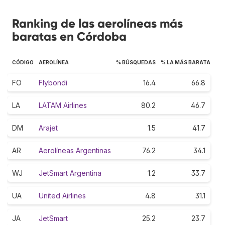
Ranking de las aerolíneas más
baratas en Córdoba
CÓDIGO
AEROLÍNEA
% BÚSQUEDAS
% LA MÁS BARATA
FO
Flybondi
16.4
66.8
LA
LATAM Airlines
80.2
46.7
DM
Arajet
1.5
41.7
AR
Aerolíneas Argentinas
76.2
34.1
WJ
JetSmart Argentina
1.2
33.7
UA
United Airlines
4.8
31.1
JA
JetSmart
25.2
23.7