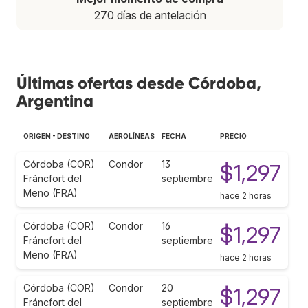
270 días de antelación
Últimas ofertas desde Córdoba,
Argentina
ORIGEN - DESTINO
AEROLÍNEAS
FECHA
PRECIO
Córdoba (COR)
Condor
13
$1,297
Fráncfort del
septiembre
Meno (FRA)
hace 2 horas
Córdoba (COR)
Condor
16
$1,297
Fráncfort del
septiembre
Meno (FRA)
hace 2 horas
Córdoba (COR)
Condor
20
$1,297
Fráncfort del
septiembre