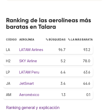
Ranking de las aerolíneas más
baratas en Talara
CÓDIGO
AEROLÍNEA
% BÚSQUEDAS
% LA MÁS BARATA
LA
LATAM Airlines
96.7
93.2
H2
SKY Airline
5.2
78.0
LP
LATAM Peru
6.4
63.6
JA
JetSmart
3.4
44.6
AM
Aeroméxico
1.3
0.1
Ranking general y explicación