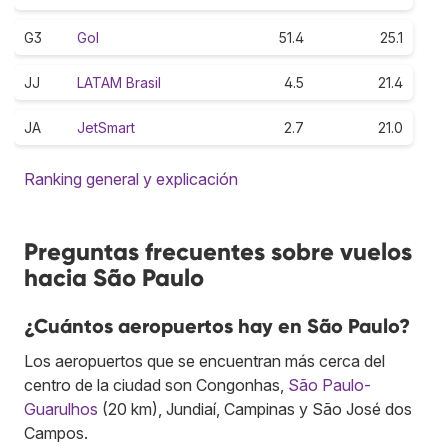
G3
Gol
51.4
25.1
JJ
LATAM Brasil
4.5
21.4
JA
JetSmart
2.7
21.0
Ranking general y explicación
Preguntas frecuentes sobre vuelos
hacia São Paulo
¿Cuántos aeropuertos hay en São Paulo?
Los aeropuertos que se encuentran más cerca del
centro de la ciudad son Congonhas,
São Paulo-
Guarulhos
(20 km), Jundiaí, Campinas y São José dos
Campos.