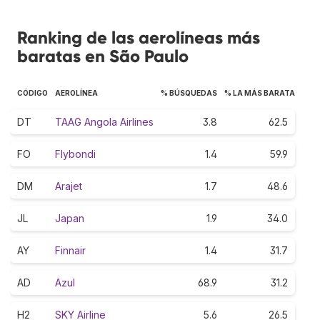
Ranking de las aerolíneas más
baratas en São Paulo
CÓDIGO
AEROLÍNEA
% BÚSQUEDAS
% LA MÁS BARATA
DT
TAAG Angola Airlines
3.8
62.5
FO
Flybondi
1.4
59.9
DM
Arajet
1.7
48.6
JL
Japan
1.9
34.0
AY
Finnair
1.4
31.7
AD
Azul
68.9
31.2
H2
SKY Airline
5.6
26.5