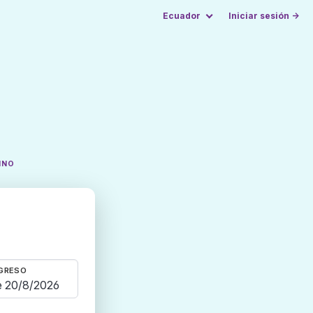
Ecuador
Iniciar sesión →
INO
GRESO