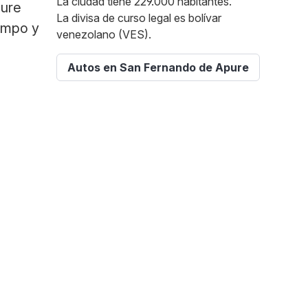
La ciudad tiene 229.000 habitantes.
pure
La divisa de curso legal es bolívar
iempo y
venezolano (VES).
Autos en San Fernando de Apure