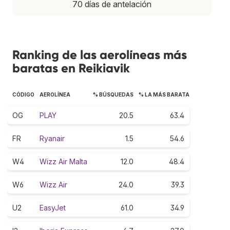
70 días de antelación
Ranking de las aerolíneas más
baratas en Reikiavik
CÓDIGO
AEROLÍNEA
% BÚSQUEDAS
% LA MÁS BARATA
OG
PLAY
20.5
63.4
FR
Ryanair
1.5
54.6
W4
Wizz Air Malta
12.0
48.4
W6
Wizz Air
24.0
39.3
U2
EasyJet
61.0
34.9