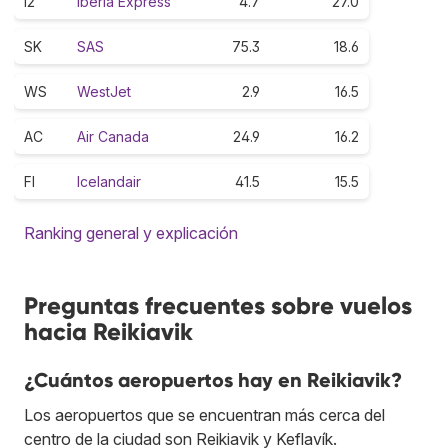
I2
Iberia Express
4.7
27.0
SK
SAS
75.3
18.6
WS
WestJet
2.9
16.5
AC
Air Canada
24.9
16.2
FI
Icelandair
41.5
15.5
Ranking general y explicación
Preguntas frecuentes sobre vuelos
hacia Reikiavik
¿Cuántos aeropuertos hay en Reikiavik?
Los aeropuertos que se encuentran más cerca del
centro de la ciudad son Reikiavik y Keflavík.