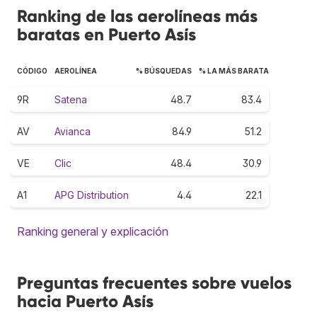
Ranking de las aerolíneas más
baratas en Puerto Asís
CÓDIGO
AEROLÍNEA
% BÚSQUEDAS
% LA MÁS BARATA
9R
Satena
48.7
83.4
AV
Avianca
84.9
51.2
VE
Clic
48.4
30.9
A1
APG Distribution
4.4
22.1
Ranking general y explicación
Preguntas frecuentes sobre vuelos
hacia Puerto Asís