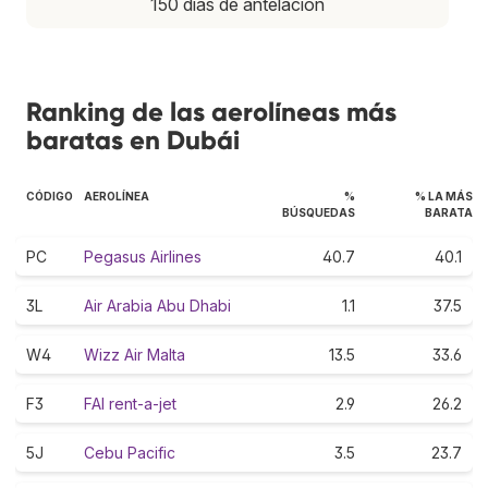
150 días de antelación
Ranking de las aerolíneas más
baratas en Dubái
CÓDIGO
AEROLÍNEA
%
% LA MÁS
BÚSQUEDAS
BARATA
PC
Pegasus Airlines
40.7
40.1
3L
Air Arabia Abu Dhabi
1.1
37.5
W4
Wizz Air Malta
13.5
33.6
F3
FAI rent-a-jet
2.9
26.2
5J
Cebu Pacific
3.5
23.7