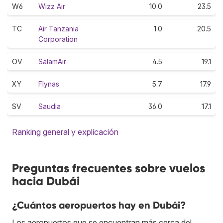
W6
Wizz Air
10.0
23.5
TC
Air Tanzania
1.0
20.5
Corporation
OV
SalamAir
4.5
19.1
XY
Flynas
5.7
17.9
SV
Saudia
36.0
17.1
Ranking general y explicación
Preguntas frecuentes sobre vuelos
hacia Dubái
¿Cuántos aeropuertos hay en Dubái?
Los aeropuertos que se encuentran más cerca del