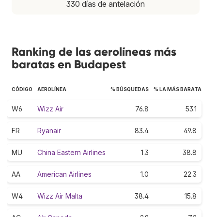
330 días de antelación
Ranking de las aerolíneas más
baratas en Budapest
CÓDIGO
AEROLÍNEA
% BÚSQUEDAS
% LA MÁS BARATA
W6
Wizz Air
76.8
53.1
FR
Ryanair
83.4
49.8
MU
China Eastern Airlines
1.3
38.8
AA
American Airlines
1.0
22.3
W4
Wizz Air Malta
38.4
15.8