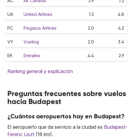
AC
Air Canada
2.9
7.2
UA
United Airlines
1.3
4.8
PC
Pegasus Airlines
2.0
4.2
VY
Vueling
2.0
3.4
EK
Emirates
4.4
2.9
Ranking general y explicación
Preguntas frecuentes sobre vuelos
hacia Budapest
¿Cuántos aeropuertos hay en Budapest?
El aeropuerto que da servicio a la ciudad es
Budapest-
Ferenc Liszt
(18 km).