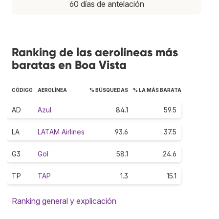
60 días de antelación
Ranking de las aerolíneas más
baratas en Boa Vista
CÓDIGO
AEROLÍNEA
% BÚSQUEDAS
% LA MÁS BARATA
AD
Azul
84.1
59.5
LA
LATAM Airlines
93.6
37.5
G3
Gol
58.1
24.6
TP
TAP
1.3
15.1
Ranking general y explicación