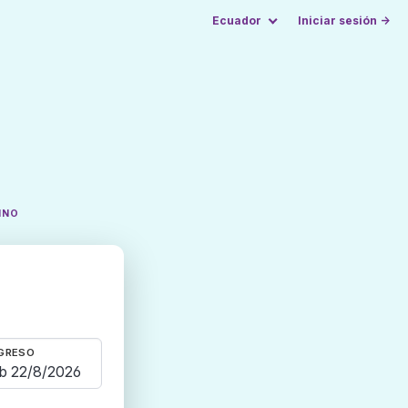
Ecuador
Iniciar sesión →
INO
GRESO