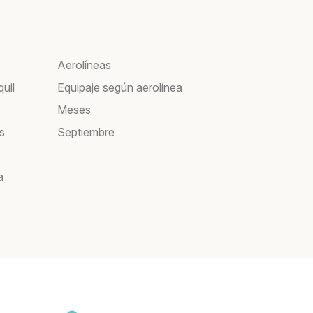
Aerolíneas
uil
Equipaje según aerolínea
Meses
s
Septiembre
a