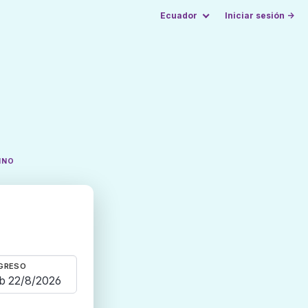
Ecuador
Iniciar sesión →
INO
GRESO