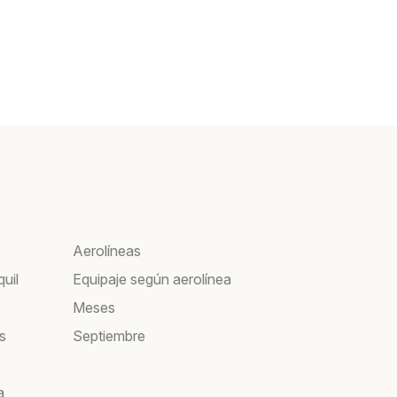
Aerolíneas
uil
Equipaje según aerolínea
Meses
s
Septiembre
a