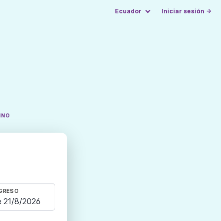
Ecuador
Iniciar sesión →
INO
GRESO