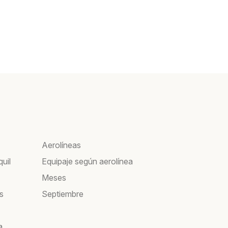
Aerolíneas
uil
Equipaje según aerolínea
Meses
s
Septiembre
a