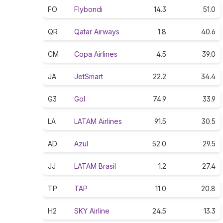
FO
Flybondi
14.3
51.0
QR
Qatar Airways
1.8
40.6
CM
Copa Airlines
4.5
39.0
JA
JetSmart
22.2
34.4
G3
Gol
74.9
33.9
LA
LATAM Airlines
91.5
30.5
AD
Azul
52.0
29.5
JJ
LATAM Brasil
1.2
27.4
TP
TAP
11.0
20.8
H2
SKY Airline
24.5
13.3