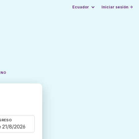
Ecuador
Iniciar sesión →
INO
GRESO