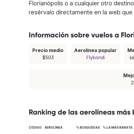
Florianópolis o a cualquier otro destin
resérvalo directamente en la web que 
Información sobre vuelos a Flor
Precio medio
Aerolínea popular
Me
$503
Flybondi
s
Mej
2
Ranking de las aerolíneas más 
CÓDIGO
AEROLÍNEA
% BÚSQUEDAS
% LA MÁS BARATA